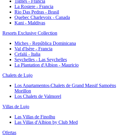
Tignes - Francia
La Rosiere - Francia
Rio Das Pedras - Brasil
Quebec Charlevoix - Canada
Kani - Maldivas
Resorts Exclusive Collection
Miches - República Dominicana
Val d'Isère - Francia
Cefalú - Italia
Seychelles - Las Seychelles
La Plantation d'Albion - Mauricio
Chalets de Lujo
Los Apartamentos-Chalets de Grand Massif Samoëns
Morillon
Los Chalets de Valmorel
Villas de Lujo
Las Villas de Finolhu
Las Villas d'Albion by Club Med
Ofertas