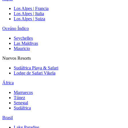
Los Alpes | Francia
Los Alpes | Italia
Los Alpes | Suiza
Oceáno Índico
Seychelles
Las Maldivas
Mauricio
Nuevos Resorts
Sudáfrica Playa & Safari
Lodge de Safari Vikela
África
Marruecos
Túnez
Senegal
Sudáfrica
Brasil
Lake Paradise