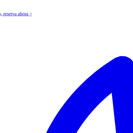
o,
r
eserva ahora >