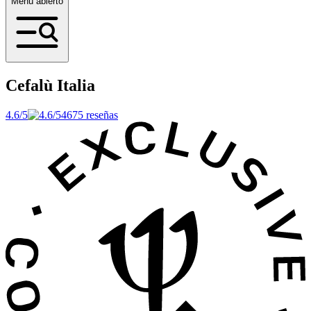
Menú abierto
Cefalù
Italia
4.6/5
4675 reseñas