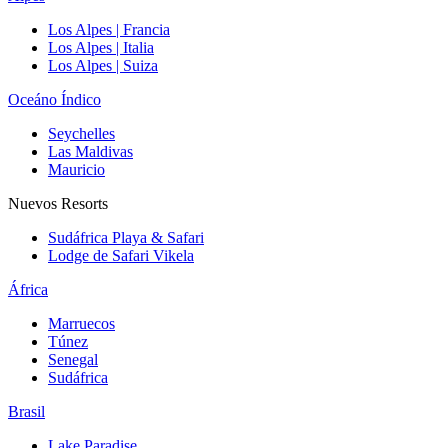
Los Alpes | Francia
Los Alpes | Italia
Los Alpes | Suiza
Oceáno Índico
Seychelles
Las Maldivas
Mauricio
Nuevos Resorts
Sudáfrica Playa & Safari
Lodge de Safari Vikela
África
Marruecos
Túnez
Senegal
Sudáfrica
Brasil
Lake Paradise