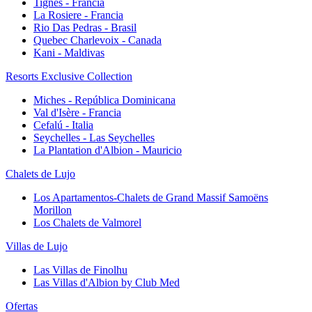
Tignes - Francia
La Rosiere - Francia
Rio Das Pedras - Brasil
Quebec Charlevoix - Canada
Kani - Maldivas
Resorts Exclusive Collection
Miches - República Dominicana
Val d'Isère - Francia
Cefalú - Italia
Seychelles - Las Seychelles
La Plantation d'Albion - Mauricio
Chalets de Lujo
Los Apartamentos-Chalets de Grand Massif Samoëns
Morillon
Los Chalets de Valmorel
Villas de Lujo
Las Villas de Finolhu
Las Villas d'Albion by Club Med
Ofertas