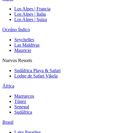
Los Alpes | Francia
Los Alpes | Italia
Los Alpes | Suiza
Oceáno Índico
Seychelles
Las Maldivas
Mauricio
Nuevos Resorts
Sudáfrica Playa & Safari
Lodge de Safari Vikela
África
Marruecos
Túnez
Senegal
Sudáfrica
Brasil
Lake Paradise