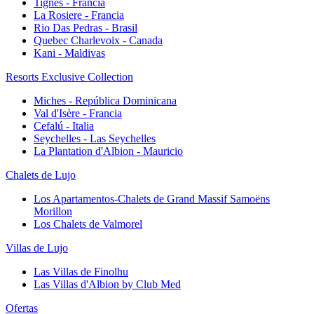
Tignes - Francia
La Rosiere - Francia
Rio Das Pedras - Brasil
Quebec Charlevoix - Canada
Kani - Maldivas
Resorts Exclusive Collection
Miches - República Dominicana
Val d'Isère - Francia
Cefalú - Italia
Seychelles - Las Seychelles
La Plantation d'Albion - Mauricio
Chalets de Lujo
Los Apartamentos-Chalets de Grand Massif Samoëns
Morillon
Los Chalets de Valmorel
Villas de Lujo
Las Villas de Finolhu
Las Villas d'Albion by Club Med
Ofertas