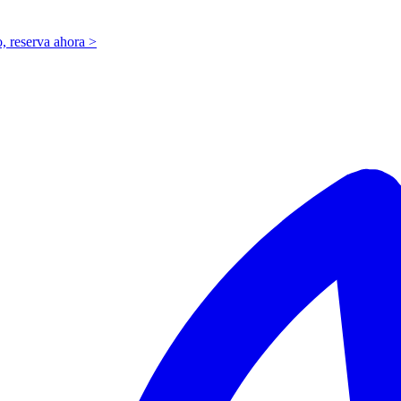
o,
r
eserva ahora >