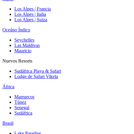
Los Alpes | Francia
Los Alpes | Italia
Los Alpes | Suiza
Oceáno Índico
Seychelles
Las Maldivas
Mauricio
Nuevos Resorts
Sudáfrica Playa & Safari
Lodge de Safari Vikela
África
Marruecos
Túnez
Senegal
Sudáfrica
Brasil
Lake Paradise