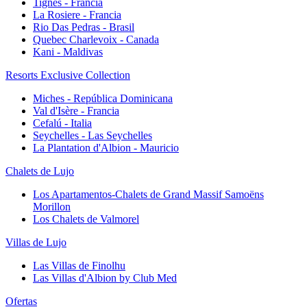
Tignes - Francia
La Rosiere - Francia
Rio Das Pedras - Brasil
Quebec Charlevoix - Canada
Kani - Maldivas
Resorts Exclusive Collection
Miches - República Dominicana
Val d'Isère - Francia
Cefalú - Italia
Seychelles - Las Seychelles
La Plantation d'Albion - Mauricio
Chalets de Lujo
Los Apartamentos-Chalets de Grand Massif Samoëns
Morillon
Los Chalets de Valmorel
Villas de Lujo
Las Villas de Finolhu
Las Villas d'Albion by Club Med
Ofertas