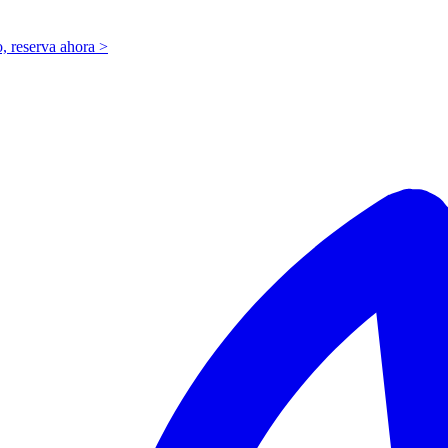
o,
r
eserva ahora >