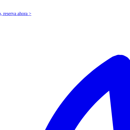
o,
r
eserva ahora >