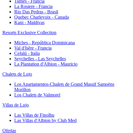
Tignes - Francia
La Rosiere - Francia
Rio Das Pedras - Brasil
Quebec Charlevoix - Canada
Kani - Maldivas
Resorts Exclusive Collection
Miches - República Dominicana
Val d'Isère - Francia
Cefalú - Italia
Seychelles - Las Seychelles
La Plantation d'Albion - Mauricio
Chalets de Lujo
Los Apartamentos-Chalets de Grand Massif Samoëns
Morillon
Los Chalets de Valmorel
Villas de Lujo
Las Villas de Finolhu
Las Villas d'Albion by Club Med
Ofertas