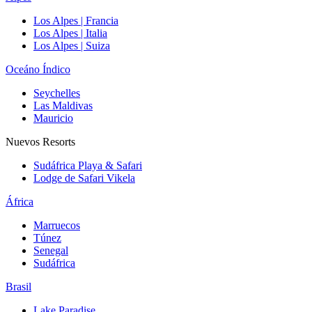
Los Alpes | Francia
Los Alpes | Italia
Los Alpes | Suiza
Oceáno Índico
Seychelles
Las Maldivas
Mauricio
Nuevos Resorts
Sudáfrica Playa & Safari
Lodge de Safari Vikela
África
Marruecos
Túnez
Senegal
Sudáfrica
Brasil
Lake Paradise