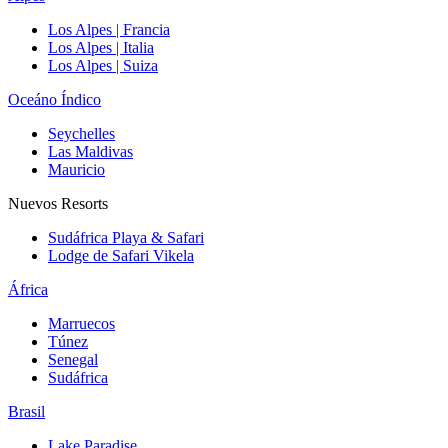
Los Alpes | Francia
Los Alpes | Italia
Los Alpes | Suiza
Oceáno Índico
Seychelles
Las Maldivas
Mauricio
Nuevos Resorts
Sudáfrica Playa & Safari
Lodge de Safari Vikela
África
Marruecos
Túnez
Senegal
Sudáfrica
Brasil
Lake Paradise