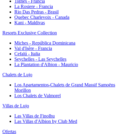
Tignes - Francia
La Rosiere - Francia
Rio Das Pedras - Brasil
Quebec Charlevoix - Canada
Kani - Maldivas
Resorts Exclusive Collection
Miches - República Dominicana
Val d'Isère - Francia
Cefalú - Italia
Seychelles - Las Seychelles
La Plantation d'Albion - Mauricio
Chalets de Lujo
Los Apartamentos-Chalets de Grand Massif Samoëns
Morillon
Los Chalets de Valmorel
Villas de Lujo
Las Villas de Finolhu
Las Villas d'Albion by Club Med
Ofertas