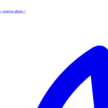
o,
r
eserva ahora >